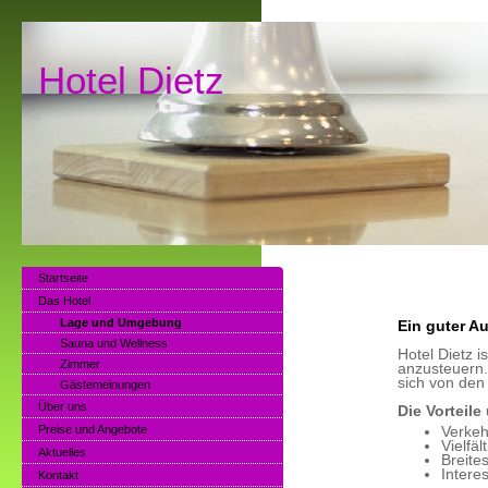
Hotel Dietz T
Startseite
Das Hotel
Lage und Umgebung
Ein guter A
Sauna und Wellness
Hotel Dietz 
Zimmer
anzusteuern. 
sich von den
Gästemeinungen
Über uns
Die Vorteile
Preise und Angebote
Verkeh
Vielfä
Aktuelles
Breite
Intere
Kontakt