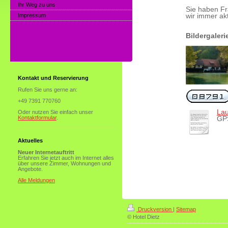
Ihr Weg zu uns
Sie haben Fr
Impressum
wir immer akt
Bildergaler
Kontakt und Reservierung
Rufen Sie uns gerne an:
+49 7391 770760
Lau
Oder nutzen Sie einfach unser
Kontaktformular
.
GPS
Aktuelles
Neuer Internetauftritt
Erfahren Sie jetzt auch im Internet alles
über unsere Zimmer, Wohnungen und
Angebote.
Alle Meldungen
Druckversion
|
Sitemap
© Hotel Dietz