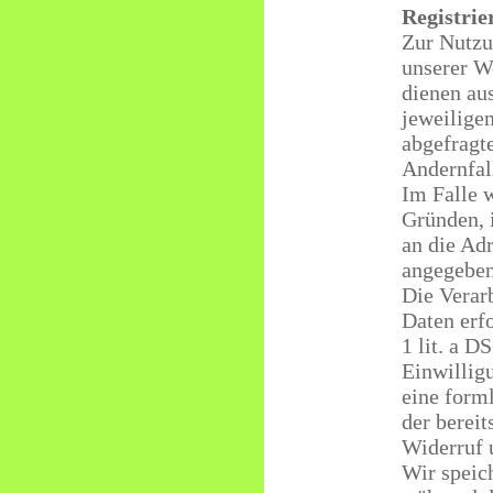
Registrie
Zur Nutzu
unserer We
dienen au
jeweilige
abgefragt
Andernfal
Im Falle 
Gründen, 
an die Adr
angegeben
Die Verar
Daten erfo
1 lit. a D
Einwillig
eine form
der bereit
Widerruf 
Wir speich