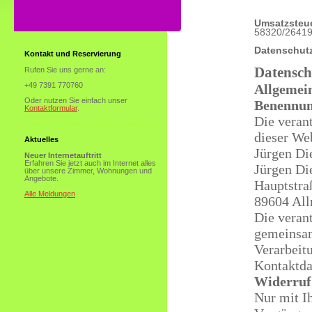
Umsatzsteue
58320/2641
Datenschut
Kontakt und Reservierung
Datensch
Rufen Sie uns gerne an:
+49 7391 770760
Allgemei
Oder nutzen Sie einfach unser
Benennung
Kontaktformular
.
Die verant
dieser Web
Aktuelles
Jürgen Die
Neuer Internetauftritt
Erfahren Sie jetzt auch im Internet alles
Jürgen Di
über unsere Zimmer, Wohnungen und
Angebote.
Hauptstra
Alle Meldungen
89604 Al
Die verant
gemeinsam
Verarbeit
Kontaktdat
Widerruf 
Nur mit I