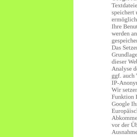
Textdatei
speichert
ermöglich
Ihre Benu
werden an
gespeicher
Das Setze
Grundlage
dieser Web
Analyse d
ggf. auch
IP-Anony
Wir setze
Funktion 
Google Ih
Europäisc
Abkommen
vor der Ü
Ausnahmef