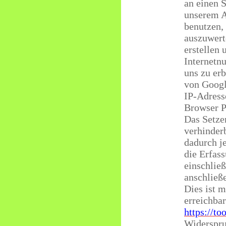
an einen S
unserem A
benutzen,
auszuwert
erstellen
Internetn
uns zu er
von Googl
IP-Adress
Browser P
Das Setze
verhinder
dadurch j
die Erfas
einschlie
anschließ
Dies ist 
erreichbar
https://t
Widerspru