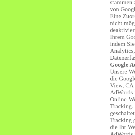
stammen a
von Googl
Eine Zuor
nicht mögl
deaktivier
Ihrem Goo
indem Sie
Analytics
Datenerfas
Google A
Unsere We
die Googl
View, CA 
AdWords 
Online-We
Tracking.
geschalte
Tracking g
die Ihr W
AdWords C