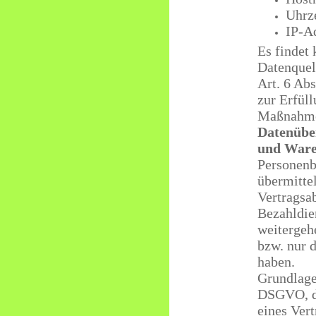
Uhrze
IP-A
Es findet
Datenquel
Art. 6 Ab
zur Erfüll
Maßnahmen
Datenübe
und Ware
Personenb
übermitte
Vertragsa
Bezahldie
weitergehe
bzw. nur 
haben.
Grundlage 
DSGVO, de
eines Ver