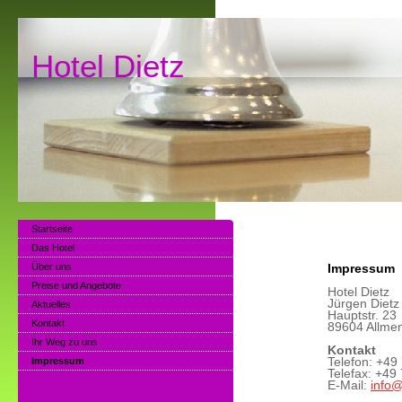
Hotel Dietz T
Startseite
Das Hotel
Über uns
Impressum
Preise und Angebote
Hotel Dietz
Jürgen Dietz
Aktuelles
Hauptstr. 23
Kontakt
89604 Allme
Ihr Weg zu uns
Kontakt
Impressum
Telefon: +49
Telefax: +49
E-Mail:
info@