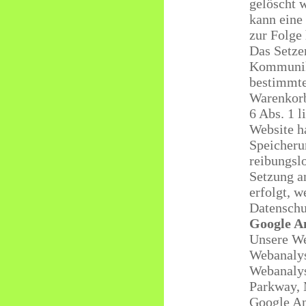
gelöscht 
kann eine
zur Folge
Das Setze
Kommunika
bestimmte
Warenkorb
6 Abs. 1 l
Website ha
Speicheru
reibungslo
Setzung a
erfolgt, w
Datenschu
Google An
Unsere We
Webanalys
Webanalys
Parkway, 
Google An