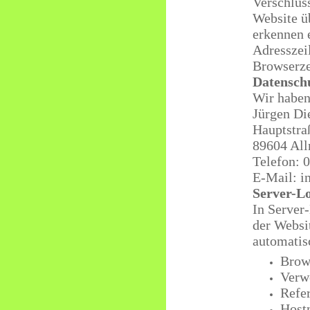
Verschlüss
Website üb
erkennen e
Adresszei
Browserze
Datensch
Wir haben
Jürgen Di
Hauptstra
89604 Al
Telefon: 
E-Mail: i
Server-L
In Server
der Websi
automatisc
Brow
Verw
Refe
Host