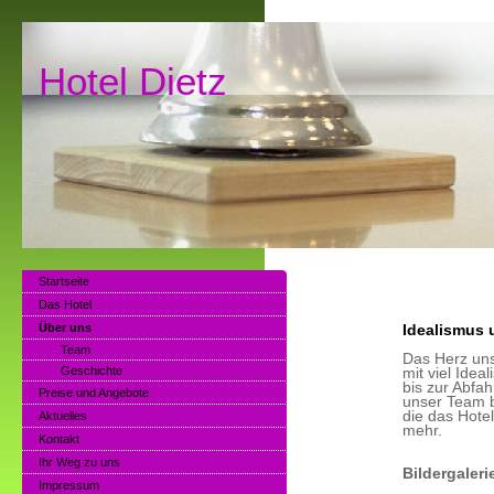
Hotel Dietz T
Startseite
Das Hotel
Über uns
Idealismus 
Team
Das Herz uns
Geschichte
mit viel Idea
bis zur Abfa
Preise und Angebote
unser Team b
die das Hotel
Aktuelles
mehr.
Kontakt
Ihr Weg zu uns
Bildergaler
Impressum