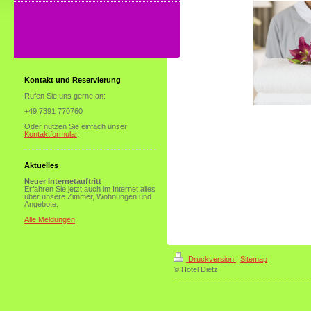
Kontakt und Reservierung
Rufen Sie uns gerne an:
+49 7391 770760
Oder nutzen Sie einfach unser
Kontaktformular
.
Aktuelles
Neuer Internetauftritt
Erfahren Sie jetzt auch im Internet alles
über unsere Zimmer, Wohnungen und
Angebote.
Alle Meldungen
Druckversion
|
Sitemap
© Hotel Dietz